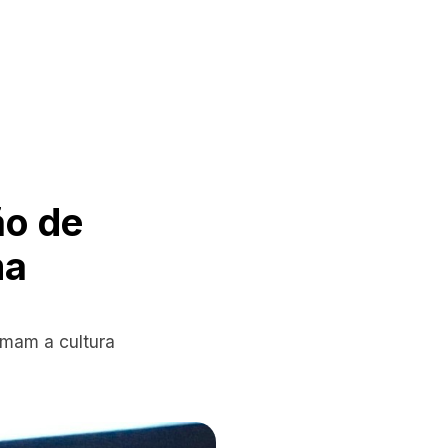
ão de
ma
rmam a cultura